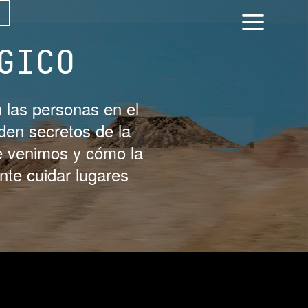
GICO
 las personas en el
nden secretos de la
e venimos y cómo la
nte cuidar lugares