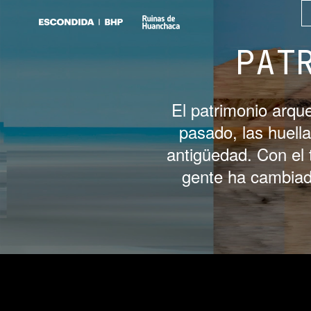
PAT
El patrimonio arqu
pasado, las huella
antigüedad. Con el
gente ha cambiado